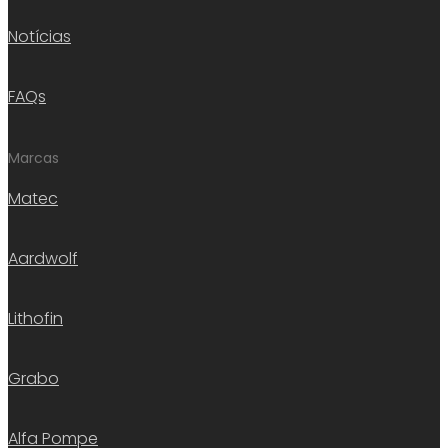
Notícias
FAQs
Marcas
Matec
Aardwolf
Lithofin
Grabo
Alfa Pompe