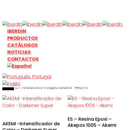
Skip
to
main
content
search
Menu
IBERDIN
PRODUCTOS
CATÁLOGOS
NOTICIAS
CONTACTOS
Inicio
search
Productos etiquetados “Akemi”
ES – Resina Epoxi –
AKEMI -Intensificador de
Akepox 1005 – Akemi
Color – Darkener Super