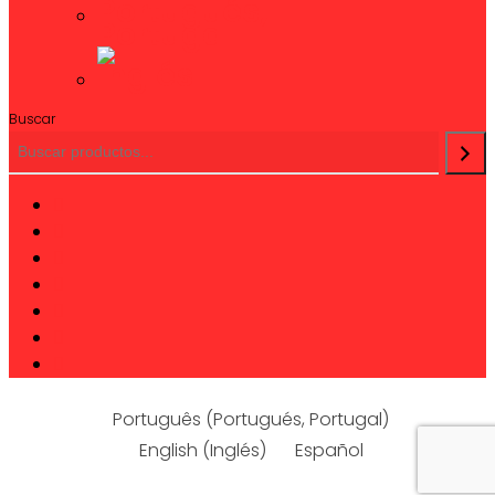
Buscar
twitter
facebook
linkedin
youtube
instagram
phone
email
Português
(
Portugués, Portugal
)
English
(
Inglés
)
Español