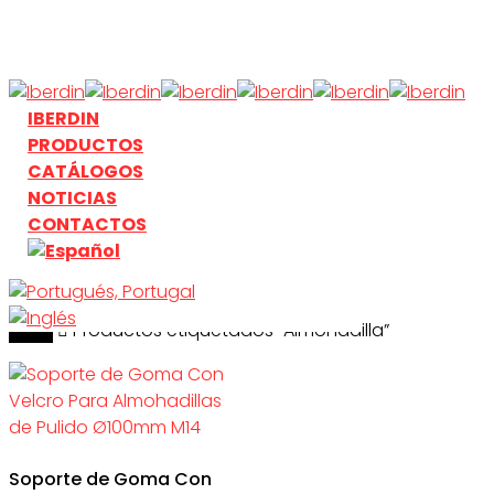
Skip
to
main
content
search
Menu
IBERDIN
PRODUCTOS
CATÁLOGOS
NOTICIAS
CONTACTOS
Inicio
search
Productos etiquetados “Almohadilla”
Soporte de Goma Con