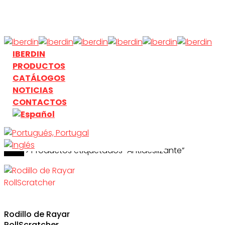
Skip
to
main
content
search
Menu
IBERDIN
PRODUCTOS
CATÁLOGOS
NOTICIAS
CONTACTOS
Inicio
search
Productos etiquetados “Antideslizante”
Rodillo de Rayar
RollScratcher