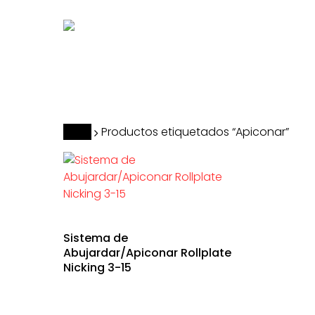
Skip
to
main
content
Hit enter to search or ESC to close
Inicio
Productos etiquetados “Apiconar”
Sistema de
Abujardar/Apiconar Rollplate
Nicking 3-15