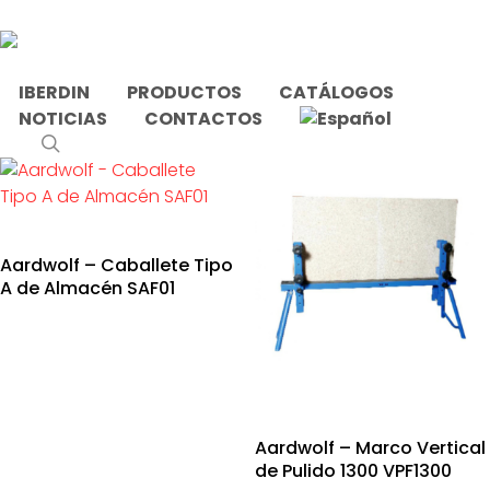
Skip
to
main
content
IBERDIN
PRODUCTOS
CATÁLOGOS
NOTICIAS
CONTACTOS
Inicio
Productos etiquetados “Apoyo”
search
Aardwolf – Caballete Tipo
A de Almacén SAF01
Aardwolf – Marco Vertical
de Pulido 1300 VPF1300