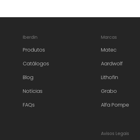
Iberdin
Marcas
Produtos
Matec
Catálogos
Aardwolf
Blog
Lithofin
Notícias
Grabo
FAQs
Alfa Pompe
Avisos Legais