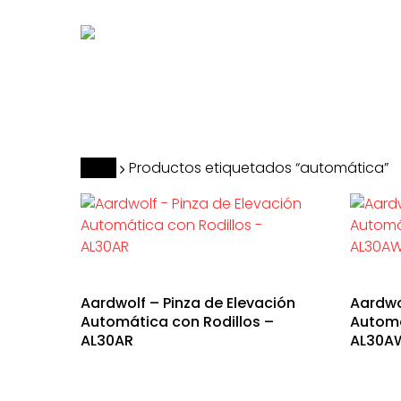
Skip
to
main
content
Hit enter to search or ESC to close
Inicio
Productos etiquetados “automática”
Aardwolf – Pinza de Elevación
Aardwo
Automática con Rodillos –
Automá
AL30AR
AL30A