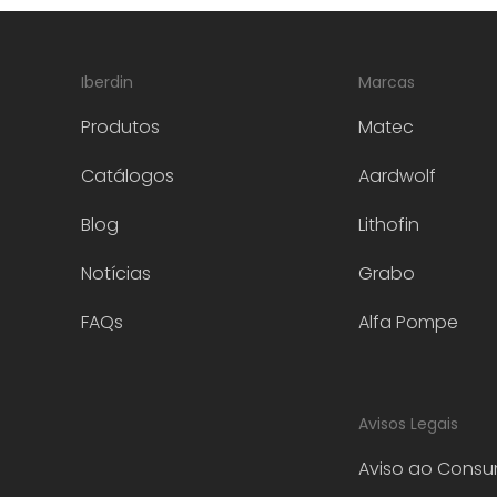
Iberdin
Marcas
Produtos
Matec
Catálogos
Aardwolf
Blog
Lithofin
Notícias
Grabo
FAQs
Alfa Pompe
Avisos Legais
Aviso ao Consu