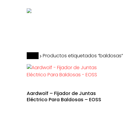
Skip
to
main
content
Hit enter to search or ESC to close
Inicio
Productos etiquetados “baldosas”
Aardwolf – Fijador de Juntas
Eléctrico Para Baldosas – EOSS