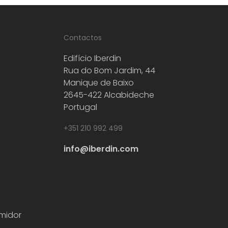
Contactos
Edifício Iberdin
Rua do Bom Jardim, 44
Manique de Baixo
2645-422 Alcabideche
Portugal
+351 210 992 499
info@iberdin.com
midor