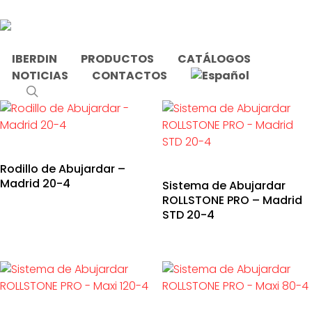
Skip
to
main
content
IBERDIN
PRODUCTOS
CATÁLOGOS
NOTICIAS
CONTACTOS
Inicio
Productos etiquetados “Caliza”
search
Rodillo de Abujardar –
Madrid 20-4
Sistema de Abujardar
ROLLSTONE PRO – Madrid
STD 20-4