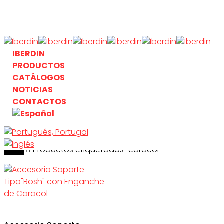
Skip
to
main
content
search
Menu
IBERDIN
PRODUCTOS
CATÁLOGOS
NOTICIAS
CONTACTOS
Inicio
search
Productos etiquetados “caracol”