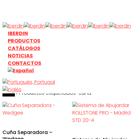
Skip
to
main
content
search
Menu
IBERDIN
PRODUCTOS
CATÁLOGOS
NOTICIAS
CONTACTOS
Inicio
search
Productos etiquetados “cuña”
Cuña Separadora –
Wedgee