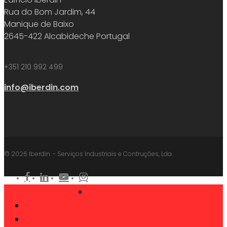
Rua do Bom Jardim, 44
Manique de Baixo
2645-422 Alcabideche Portugal
+351 210 992 499
info@iberdin.com
© 2026 Iberdin. - Serviços Industriais e Contruções, Lda.
facebook
linkedin
youtube
instagram
IBERDIN
Close
PRODUCTOS
Menu
CATÁLOGOS