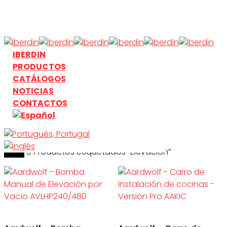
Skip
to
main
content
search
Menu
IBERDIN
PRODUCTOS
CATÁLOGOS
NOTICIAS
CONTACTOS
Inicio
search
Productos etiquetados “Elevacion”