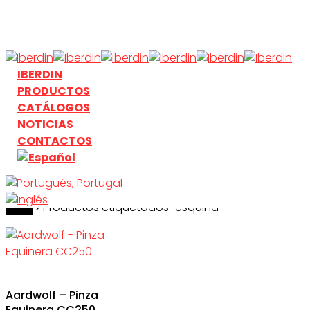
Skip
to
main
content
search
Menu
IBERDIN
PRODUCTOS
CATÁLOGOS
NOTICIAS
CONTACTOS
Inicio
search
Productos etiquetados “esquina”
Aardwolf – Pinza
Equinera CC250