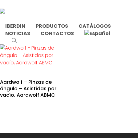
Skip
to
main
content
IBERDIN
PRODUCTOS
CATÁLOGOS
NOTICIAS
CONTACTOS
Inicio
Productos etiquetados “horquillas”
search
Aardwolf – Pinzas de
ángulo – Asistidas por
vacío, Aardwolf ABMC