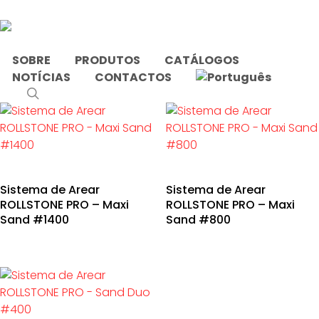
Skip
to
main
content
SOBRE
PRODUTOS
CATÁLOGOS
NOTÍCIAS
CONTACTOS
Início
Produtos etiquetados com “arear”
search
Sistema de Arear
Sistema de Arear
ROLLSTONE PRO – Maxi
ROLLSTONE PRO – Maxi
Sand #1400
Sand #800