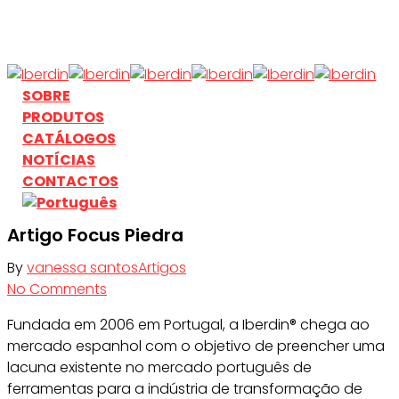
Skip
to
main
content
search
Menu
SOBRE
PRODUTOS
CATÁLOGOS
NOTÍCIAS
CONTACTOS
search
Artigo Focus Piedra
By
vanessa santos
Artigos
No Comments
Fundada em 2006 em Portugal, a Iberdin® chega ao
mercado espanhol com o objetivo de preencher uma
lacuna existente no mercado português de
ferramentas para a indústria de transformação de