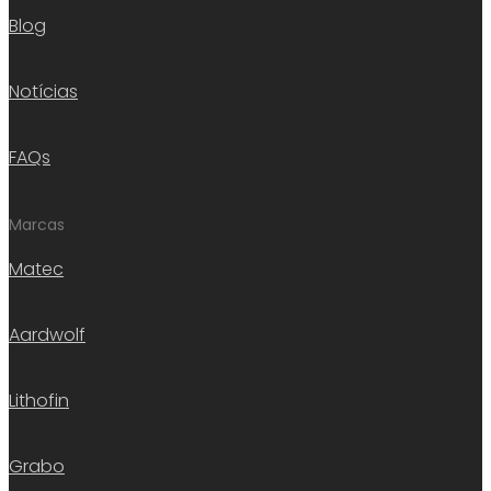
Blog
Notícias
FAQs
Marcas
Matec
Aardwolf
Lithofin
Grabo