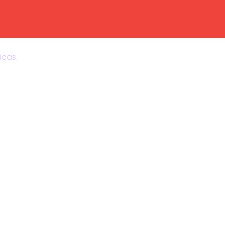
icas.
e rolos de bujardar