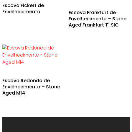
Escova Fickert de
This
Envelhecimento
Escova Frankfurt de
product
Envelhecimento – Stone
has
Aged Frankfurt T1 SIC
multiple
variants.
The
options
may
be
chosen
Escova Redonda de
on
Envelhecimento – Stone
the
Aged M14
product
page