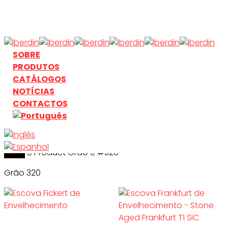
Skip
to
main
content
search
Menu
SOBRE
PRODUTOS
CATÁLOGOS
NOTÍCIAS
CONTACTOS
Início
search
Product Grão
#320
Grão 320