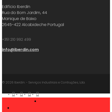
Edifício Iberdin
Rua do Bom Jardim, 44
Manique de Baixo
2645-422 Alcabideche Portugal
+351 210 992 499
info@iberdin.com
© 2026 Iberdin. - Serviços Industriais e Contruções, Lda.
facebook
linkedin
youtube
instagram
SOBRE
Close
PRODUTOS
Menu