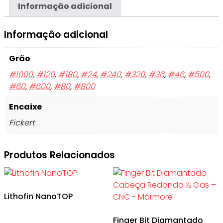
Informação adicional
Informação adicional
Grão
#1000
,
#120
,
#180
,
#24
,
#240
,
#320
,
#36
,
#46
,
#500
,
#60
,
#600
,
#80
,
#800
Encaixe
Fickert
Produtos Relacionados
Lithofin NanoTOP
Finger Bit Diamantado