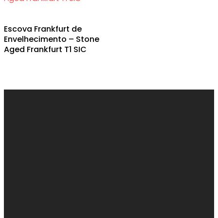
This
Escova Frankfurt de
product
Envelhecimento – Stone
has
Aged Frankfurt T1 SIC
multiple
variants.
The
options
may
be
chosen
on
the
product
page