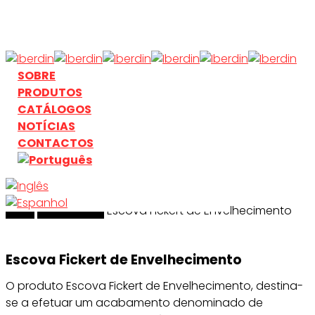
Skip
to
main
content
search
Menu
SOBRE
PRODUTOS
CATÁLOGOS
NOTÍCIAS
CONTACTOS
Início
search
Envelhecido
Escova Fickert de Envelhecimento
Escova Fickert de Envelhecimento
O produto Escova Fickert de Envelhecimento, destina-
se a efetuar um acabamento denominado de