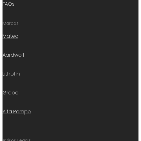
FAQs
Marcas
Matec
Aardwolf
Lithofin
Grabo
Alfa Pompe
Avisos Legais