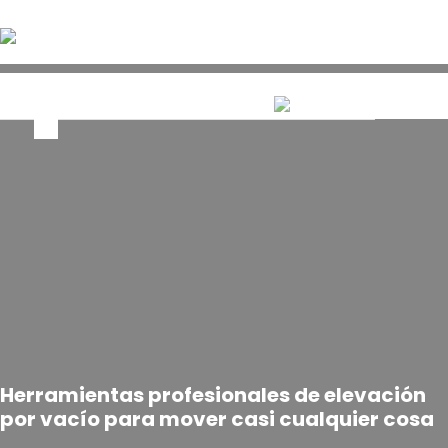
Skip
to
main
content
IBERDIN
PRODUCTOS
CATÁLOGOS
NOTICIAS
CONTACTOS
search
Herramientas profesionales de elevación
por vacío para mover casi cualquier cosa