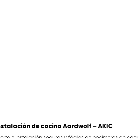
nstalación de cocina Aardwolf – AKIC
orte e instalación seguros y fáciles de encimeras de coci