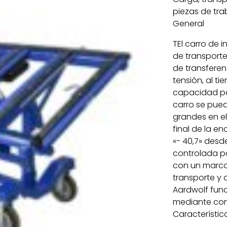
piezas de trab
General
TEl carro de 
de transporte
de transferen
tensión, al ti
capacidad par
carro se pued
grandes en el
final de la en
«- 40,7» desde
controlada pa
con un marco 
transporte y 
Aardwolf func
mediante con
Característic