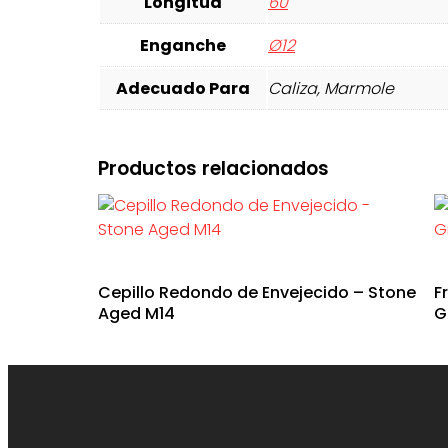
Longitud
60
Enganche
Ø12
Adecuado Para
Caliza, Marmole
Productos relacionados
Cepillo Redondo de Envejecido – Stone
F
Aged M14
G