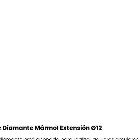
e Diamante Mármol Extensión Ø12
 diamante está diseñado para realizar agujeros circulares