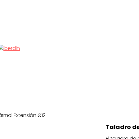
rmol Extensión Ø12
Taladro d
El taladro de