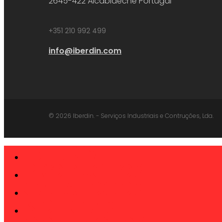
2645-422 Alcabideche Portugal
+351 210 992 499
info@iberdin.com
© 2026 Iberdin. - Serviços Industriais e Contruções, Lda.
IBERDIN
Close
Menu
PRODUCTOS
CATÁLOGOS
NOTICIAS