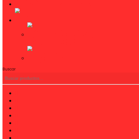
CONTACTOS
Buscar
twitter
facebook
linkedin
youtube
instagram
phone
email