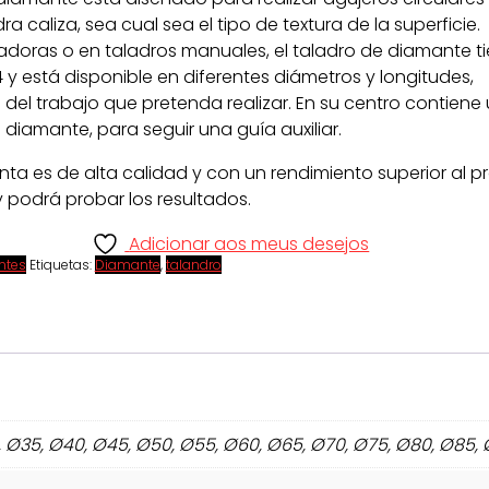
a caliza, sea cual sea el tipo de textura de la superficie.
lijadoras o en taladros manuales, el taladro de diamante t
 y está disponible en diferentes diámetros y longitudes,
el trabajo que pretenda realizar. En su centro contiene
diamante, para seguir una guía auxiliar.
nta es de alta calidad y con un rendimiento superior al p
 podrá probar los resultados.
Adicionar aos meus desejos
ntes
Etiquetas:
Diamante
,
talandro
Ø30, Ø35, Ø40, Ø45, Ø50, Ø55, Ø60, Ø65, Ø70, Ø75, Ø80, Ø85,