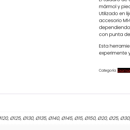
mármol y piedr
Utilizado en 
accesorio M14
dependiendo d
con punta de 
Esta herramie
experimente y
Categoría:
Diama
 Ø120, Ø125, Ø130, Ø135, Ø140, Ø145, Ø15, Ø150, Ø20, Ø25, 