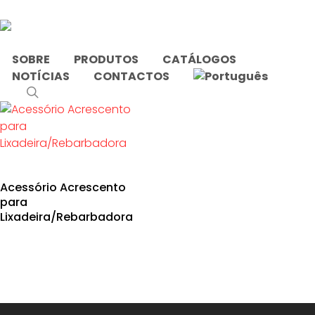
Skip
to
main
content
SOBRE
PRODUTOS
CATÁLOGOS
NOTÍCIAS
CONTACTOS
Início
Produtos etiquetados com “Acrescento”
search
Acessório Acrescento
para
Lixadeira/Rebarbadora