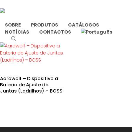
Skip
to
main
content
SOBRE
PRODUTOS
CATÁLOGOS
NOTÍCIAS
CONTACTOS
Início
Produtos etiquetados com “bateria”
search
Aardwolf – Dispositivo a
Bateria de Ajuste de
Juntas (Ladrilhos) – BOSS