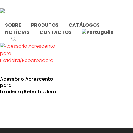
Skip
to
main
content
SOBRE
PRODUTOS
CATÁLOGOS
NOTÍCIAS
CONTACTOS
Início
Produtos etiquetados com “boneca de pano”
search
Acessório Acrescento
para
Lixadeira/Rebarbadora