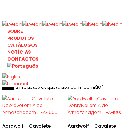
Skip
to
main
content
search
Menu
SOBRE
PRODUTOS
CATÁLOGOS
NOTÍCIAS
CONTACTOS
Início
search
Produtos etiquetados com “camião”
Aardwolf – Cavalete
Aardwolf – Cavalete