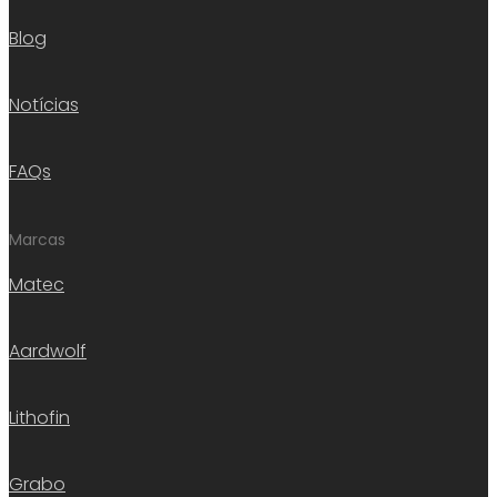
Blog
Notícias
FAQs
Marcas
Matec
Aardwolf
Lithofin
Grabo