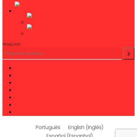
Pesquisar
twitter
facebook
linkedin
youtube
instagram
phone
email
Português
English
(
Inglês
)
Español
(
Espanhol
)