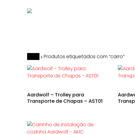
Skip
to
main
content
Hit enter to search or ESC to close
Início
Produtos etiquetados com “carro”
Aardwolf – Trolley para
Aardwo
Transporte de Chapas – AST01
Transp