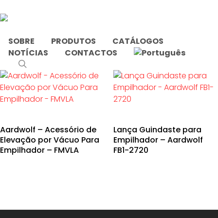
Skip
to
main
content
SOBRE
PRODUTOS
CATÁLOGOS
NOTÍCIAS
CONTACTOS
Início
Produtos etiquetados com “empilhador”
search
Aardwolf – Acessório de
Lança Guindaste para
Elevação por Vácuo Para
Empilhador – Aardwolf
Empilhador – FMVLA
FB1-2720