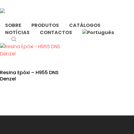
Skip
to
main
content
SOBRE
PRODUTOS
CATÁLOGOS
NOTÍCIAS
CONTACTOS
Início
Produtos etiquetados com “fissuras”
search
Resina Epóxi – H955 DNS
Denzel