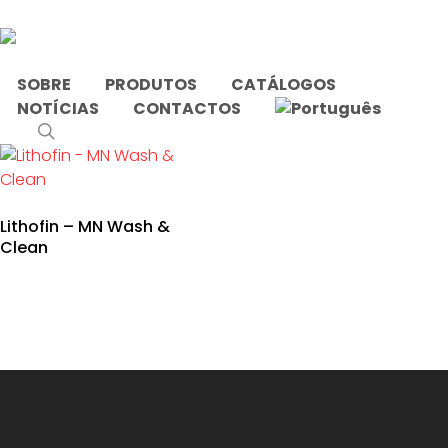
Skip
to
main
content
SOBRE
PRODUTOS
CATÁLOGOS
NOTÍCIAS
CONTACTOS
Início
Produtos etiquetados com “lava”
search
Lithofin – MN Wash &
Clean