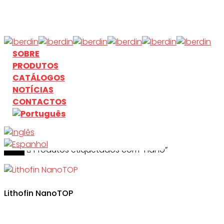
Skip
to
main
content
search
Menu
SOBRE
PRODUTOS
CATÁLOGOS
NOTÍCIAS
CONTACTOS
Início
search
Produtos etiquetados com “nano”
Lithofin NanoTOP