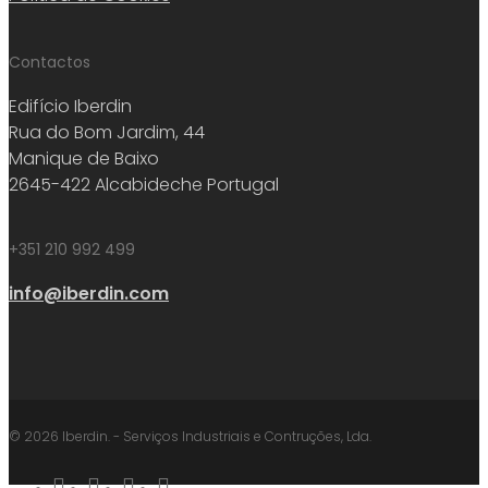
Contactos
Edifício Iberdin
Rua do Bom Jardim, 44
Manique de Baixo
2645-422 Alcabideche Portugal
+351 210 992 499
info@iberdin.com
© 2026 Iberdin. - Serviços Industriais e Contruções, Lda.
facebook
linkedin
youtube
instagram