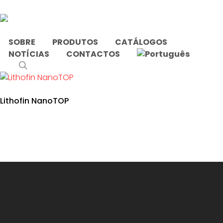
Skip
to
main
content
SOBRE
PRODUTOS
CATÁLOGOS
NOTÍCIAS
CONTACTOS
Início
Produtos etiquetados com “proteção”
search
Lithofin NanoTOP