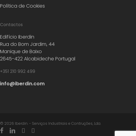
Política de Cookies
Contactos
Edifício Iberdin
Rua do Bom Jardim, 44
Manique de Baixo
2645-422 Alcabideche Portugal
+351 210 992 499
info@iberdin.com
© 2026 Iberdin. - Serviços Industriais e Contruções, Lda.
facebook
linkedin
youtube
instagram