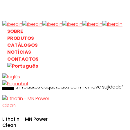
Skip
to
main
content
search
Menu
SOBRE
PRODUTOS
CATÁLOGOS
NOTÍCIAS
CONTACTOS
Início
search
Produtos etiquetados com “remove sujidade”
Lithofin – MN Power
Clean