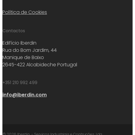
Política de Cookies
Contactos
Edifício Iberdin
Rua do Bom Jardim, 44
Manique de Baixo
2645-422 Alcabideche Portugal
+351 210 992 499
info@iberdin.com
© 2026 Iberdin. - Serviços Industriais e Contruções, Lda.