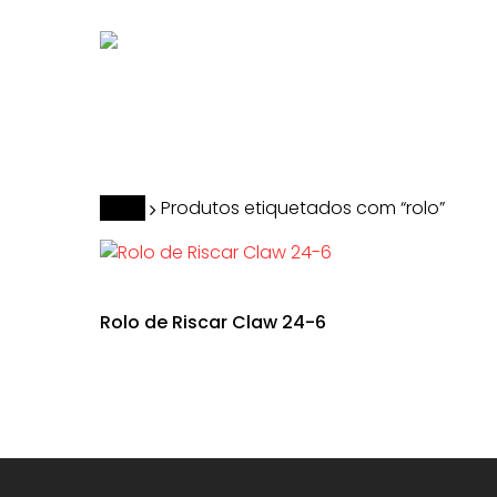
Skip
to
main
content
Hit enter to search or ESC to close
Início
Produtos etiquetados com “rolo”
Rolo de Riscar Claw 24-6