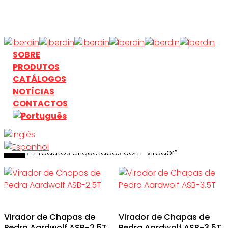
Skip
to
main
content
search
Menu
SOBRE
PRODUTOS
CATÁLOGOS
NOTÍCIAS
CONTACTOS
Início
search
Produtos etiquetados com “virador”
Virador de Chapas de
Virador de Chapas de
Pedra Aardwolf ASB-2.5T
Pedra Aardwolf ASB-3.5T