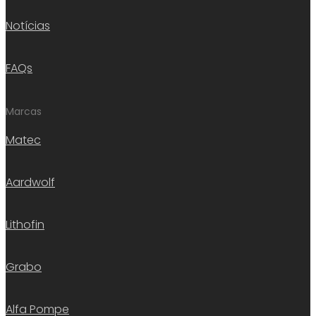
Notícias
FAQs
Marcas
Matec
Aardwolf
Lithofin
Grabo
Alfa Pompe