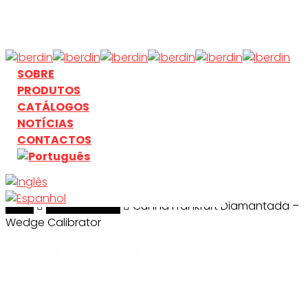
Skip
to
main
content
search
Menu
SOBRE
PRODUTOS
CATÁLOGOS
NOTÍCIAS
CONTACTOS
Início
search
Diamantados
Cunha Frankfurt Diamantada –
Wedge Calibrator