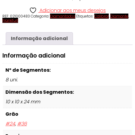
Adicionar aos meus desejos
REF:
021000483
Categoria:
Diamantados
Etiquetas:
Calibrar
,
Diamante
,
Frankfurt
Informação adicional
Informação adicional
Nº de Segmentos:
8 uni.
Dimensão dos Segmentos:
10 x 10 x 24 mm
Grão
#24
,
#36