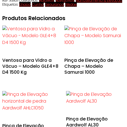
REF:
AWG1
Categorias:
Aardwolf
,
Acessórios
,
Manuseamento & Elevação
Etiquetas:
chapa
,
Cunha
,
Segurança
,
Wedge
Produtos Relacionados
Ventosa para Vidro a
Pinça de Elevação de
Vácuo – Modelo GLE4+8
Chapa – Modelo
D4 1500 Kg
Samurai 1000
Pinça de Elevação
Aardwolf AL30
Pinça de Elevação