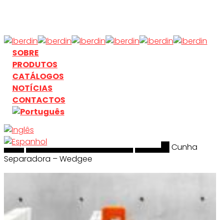
Skip
to
main
content
search
Menu
SOBRE
PRODUTOS
CATÁLOGOS
NOTÍCIAS
CONTACTOS
Início
search
Manuseamento & Elevação
Aardwolf
Cunha
Separadora – Wedgee