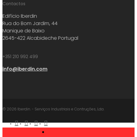
Contactos
Edifício Iberdin
Rua do Bom Jardim, 44
Manique de Baixo
2645-422 Alcabideche Portugal
+351 210 992 499
info@iberdin.com
© 2026 Iberdin. - Serviços Industriais e Contruções, Lda.
facebook
linkedin
youtube
instagram
SOBRE
Close