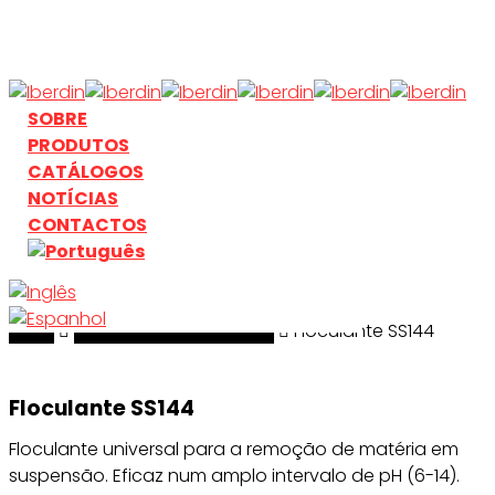
Skip
to
main
content
search
Menu
SOBRE
PRODUTOS
CATÁLOGOS
NOTÍCIAS
CONTACTOS
Início
search
Tratamentos de Águas
Floculante SS144
Floculante SS144
Floculante universal para a remoção de matéria em
suspensão. Eficaz num amplo intervalo de pH (6-14).