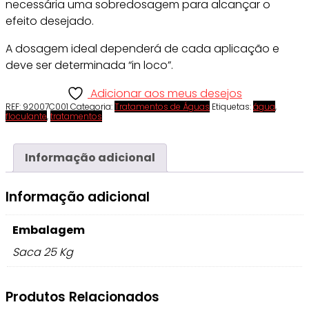
necessária uma sobredosagem para alcançar o
efeito desejado.
A dosagem ideal dependerá de cada aplicação e
deve ser determinada “in loco”.
Adicionar aos meus desejos
REF:
92007C001
Categoria:
Tratamentos de Águas
Etiquetas:
água
,
floculante
,
tratamentos
Informação adicional
Informação adicional
Embalagem
Saca 25 Kg
Produtos Relacionados