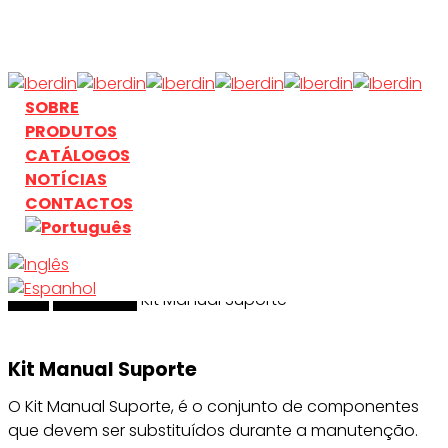
Skip
to
main
content
search
Menu
SOBRE
PRODUTOS
CATÁLOGOS
NOTÍCIAS
CONTACTOS
Início
search
Acessórios
Kit Manual Suporte
Kit Manual Suporte
O Kit Manual Suporte, é o conjunto de componentes
que devem ser substituídos durante a manutenção.