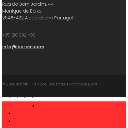
Rua do Bom Jardim, 44
Manique de Baixo
2645-422 Alcabideche Portugal
+351 210 992 499
info@iberdin.com
© 2026 Iberdin. - Serviços Industriais e Contruções, Lda.
facebook
linkedin
youtube
instagram
SOBRE
Close
PRODUTOS
Menu
CATÁLOGOS
NOTÍCIAS