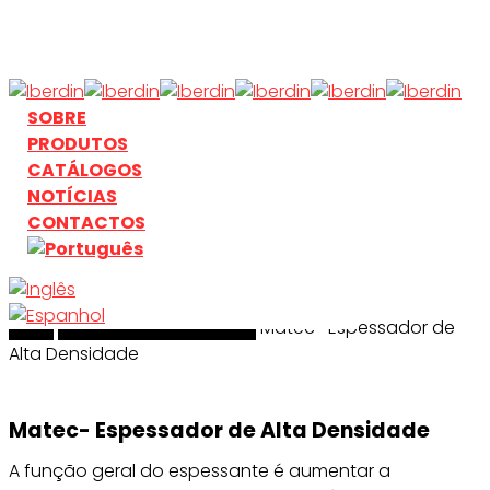
Skip
to
main
content
search
Menu
SOBRE
PRODUTOS
CATÁLOGOS
NOTÍCIAS
CONTACTOS
Início
search
Tratamentos de Águas
Matec- Espessador de
Alta Densidade
Matec- Espessador de Alta Densidade
A função geral do espessante é aumentar a