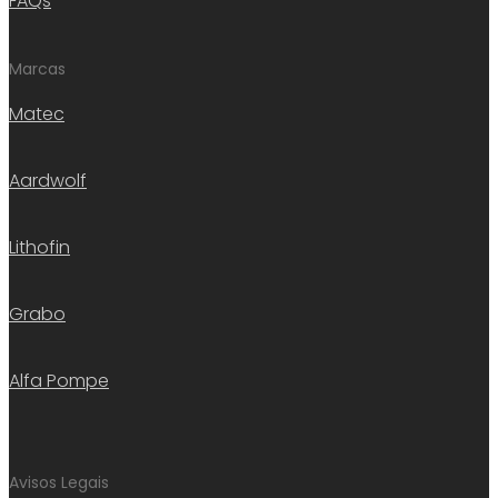
FAQs
Marcas
Matec
Aardwolf
Lithofin
Grabo
Alfa Pompe
Avisos Legais