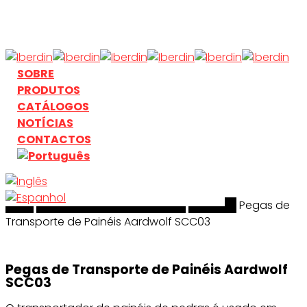
Skip
to
main
content
search
Menu
SOBRE
PRODUTOS
CATÁLOGOS
NOTÍCIAS
CONTACTOS
Início
search
Manuseamento & Elevação
Aardwolf
Pegas de
Transporte de Painéis Aardwolf SCC03
Pegas de Transporte de Painéis Aardwolf
SCC03