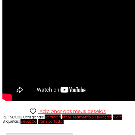
Adicionar aos meus desejos
REF:
SCC03
Categorias:
Aardwolf
,
Manuseamento & Elevação
,
Vidro
Etiquetas:
Elevação
,
transportador