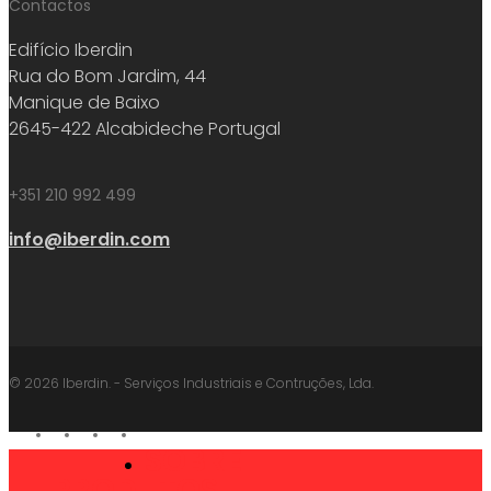
Contactos
Edifício Iberdin
Rua do Bom Jardim, 44
Manique de Baixo
2645-422 Alcabideche Portugal
+351 210 992 499
info@iberdin.com
© 2026 Iberdin. - Serviços Industriais e Contruções, Lda.
facebook
linkedin
youtube
instagram
SOBRE
Close
PRODUTOS
Menu