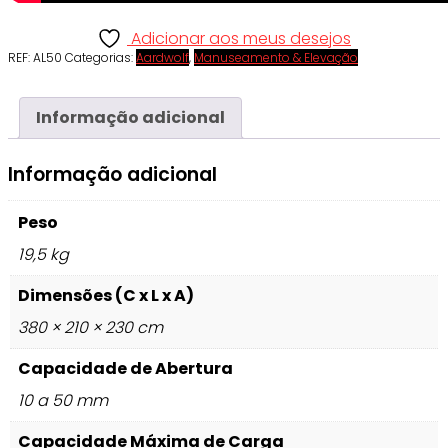
Adicionar aos meus desejos
REF:
AL50
Categorias:
Aardwolf
,
Manuseamento & Elevação
Informação adicional
Informação adicional
Peso
19,5 kg
Dimensões (C x L x A)
380 × 210 × 230 cm
Capacidade de Abertura
10 a 50 mm
Capacidade Máxima de Carga