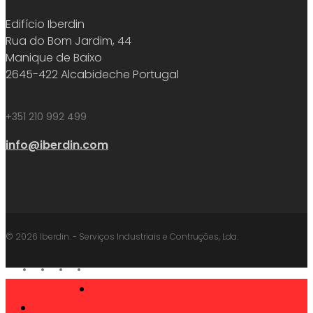
Edifício Iberdin
Rua do Bom Jardim, 44
Manique de Baixo
2645-422 Alcabideche Portugal
+351 210 992 499
info@iberdin.com
© 2026 Iberdin. - Serviços Industriais e Contruções, Lda.
facebook
linkedin
youtube
instagram
SOBRE
Close
PRODUTOS
Menu