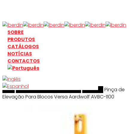
Skip
to
main
content
search
Menu
SOBRE
PRODUTOS
CATÁLOGOS
NOTÍCIAS
CONTACTOS
Início
search
Manuseamento & Elevação
Aardwolf
Pinça de
Elevação Para Blocos Versa Aardwolf AVBC-1100