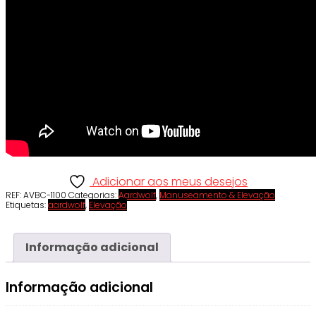
Adicionar aos meus desejos
REF:
AVBC-1100
Categorias:
Aardwolf
,
Manuseamento & Elevação
Etiquetas:
aardwolf
,
Elevação
Informação adicional
Informação adicional