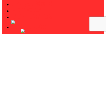
CATÁLOGOS
NOTÍCIAS
CONTACTOS
Pesquisar
twitter
facebook
linkedin
youtube
instagram
phone
email