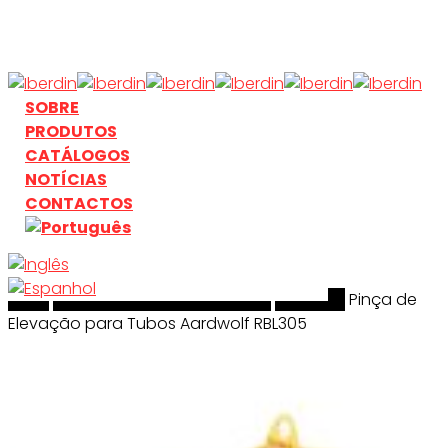
Skip
to
main
content
search
Menu
SOBRE
PRODUTOS
CATÁLOGOS
NOTÍCIAS
CONTACTOS
Início
search
Manuseamento & Elevação
Aardwolf
Pinça de
Elevação para Tubos Aardwolf RBL305