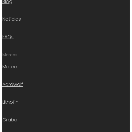
Blog
Notícias
FAQs
Marcas
Matec
Aardwolf
Lithofin
Grabo