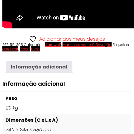
Adicionar aos meus desejos
REF:
RBL305
Categorias:
Aardwolf
,
Manuseamento & Elevação
Etiquetas:
aardwolf
,
Pinça
,
tubo
Informação adicional
Informação adicional
Peso
29 kg
Dimensões (C x L x A)
740 × 245 × 580 cm