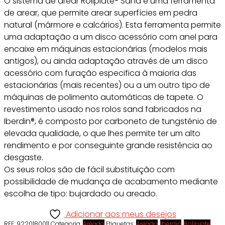
O sistema de arear Rollplate® Sand é uma ferramenta
de arear, que permite arear superfícies em pedra
natural (mármore e calcários). Esta ferramenta permite
uma adaptação a um disco acessório com anel para
encaixe em máquinas estacionárias (modelos mais
antigos), ou ainda adaptação através de um disco
acessório com furação especifica à maioria das
estacionárias (mais recentes) ou a um outro tipo de
máquinas de polimento automáticas de tapete. O
revestimento usado nos rolos sand fabricados na
Iberdin®, é composto por carboneto de tungsténio de
elevada qualidade, o que lhes permite ter um alto
rendimento e por conseguinte grande resistência ao
desgaste.
Os seus rolos são de fácil substituição com
possibilidade de mudança de acabamento mediante
escolha de tipo: bujardado ou areado.
Adicionar aos meus desejos
REF:
92201B0011
Categoria:
Areado
Etiquetas:
Areado
,
Iberdin
,
Rollplate