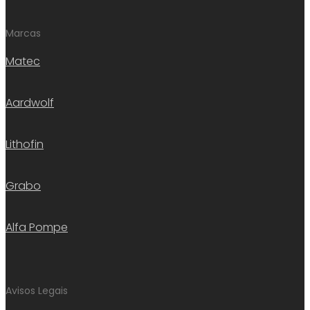
Marcas
Matec
Aardwolf
Lithofin
Grabo
Alfa Pompe
Avisos Legais