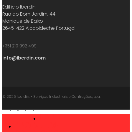
Edifício Iberdin
Rua do Bom Jardim, 44
Manique de Baixo
2645-422 Alcabideche Portugal
+351 210 992 499
info@iberdin.com
© 2026 Iberdin. - Serviços Industriais e Contruções, Lda.
facebook
linkedin
youtube
instagram
SOBRE
Close
PRODUTOS
Menu