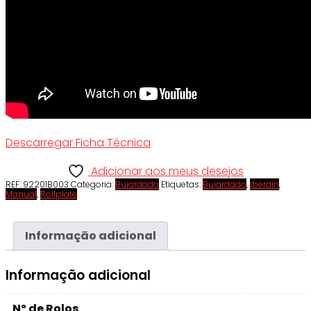
Descarregar Ficha Técnica
Adicionar aos meus desejos
REF:
92201B003
Categoria:
Bujardado
Etiquetas:
Bujardado
,
Iberdin
,
Manual
,
Rollplate
Informação adicional
Informação adicional
Nº de Rolos