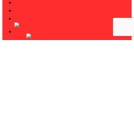
CATÁLOGOS
NOTÍCIAS
CONTACTOS
Pesquisar
twitter
facebook
linkedin
youtube
instagram
phone
email