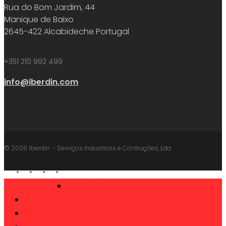
Rua do Bom Jardim, 44
Manique de Baixo
2645-422 Alcabideche Portugal
+351 210 992 499
info@iberdin.com
© 2026 Iberdin. - Serviços Industriais e Contruções, Lda.
facebook
linkedin
youtube
instagram
SOBRE
Close
PRODUTOS
Menu
CATÁLOGOS
NOTÍCIAS