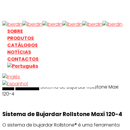
Skip
to
main
content
search
Menu
SOBRE
PRODUTOS
CATÁLOGOS
NOTÍCIAS
CONTACTOS
Início
search
Bujardado
Sistema de Bujardar Rollstone Maxi
120-4
Sistema de Bujardar Rollstone Maxi 120-4
O sistema de bujardar Rollstone® é uma ferramenta