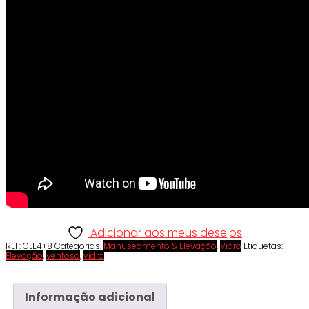
Adicionar aos meus desejos
REF:
GLE4+8
Categorias:
Manuseamento & Elevação
,
Vidro
Etiquetas:
Elevação
,
ventosa
,
vidro
Informação adicional