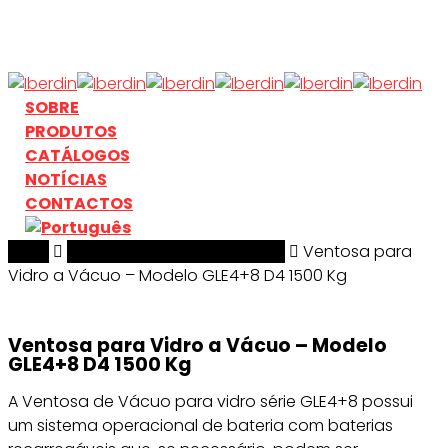
Skip
to
main
content
search
Menu
SOBRE
PRODUTOS
CATÁLOGOS
NOTÍCIAS
CONTACTOS
Início
search
Manuseamento & Elevação
Ventosa para
Vidro a Vácuo – Modelo GLE4+8 D4 1500 Kg
Ventosa para Vidro a Vácuo – Modelo
GLE4+8 D4 1500 Kg
A Ventosa de Vácuo para vidro série GLE4+8 possui
um sistema operacional de bateria com baterias