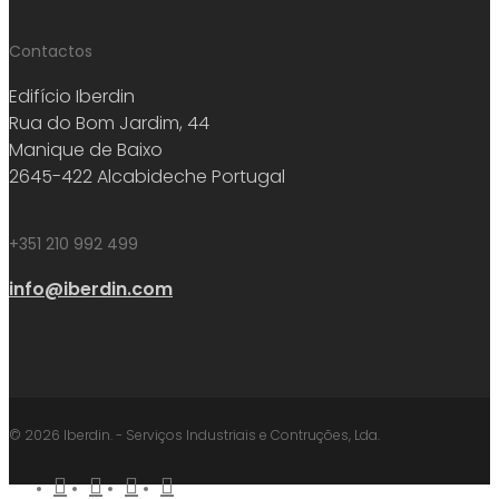
Contactos
Edifício Iberdin
Rua do Bom Jardim, 44
Manique de Baixo
2645-422 Alcabideche Portugal
+351 210 992 499
info@iberdin.com
© 2026 Iberdin. - Serviços Industriais e Contruções, Lda.
facebook
linkedin
youtube
instagram