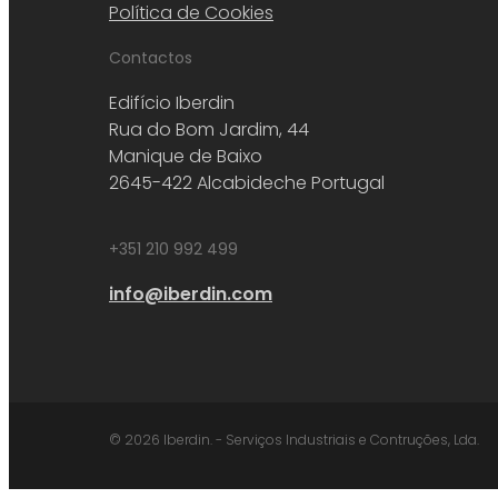
Política de Cookies
Contactos
Edifício Iberdin
Rua do Bom Jardim, 44
Manique de Baixo
2645-422 Alcabideche Portugal
+351 210 992 499
info@iberdin.com
© 2026 Iberdin. - Serviços Industriais e Contruções, Lda.