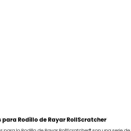
 para Rodillo de Rayar RollScratcher
s para lo Rodillo de Rayar RollScratcher® son una serie de