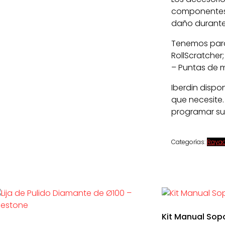
componentes 
daño durante 
Tenemos para 
RollScratcher;
– Puntas de m
Iberdin dispo
que necesite.
programar su
Categorías:
Raya
Kit Manual Sop