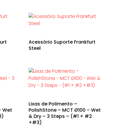
urt
Acessório Suporte Frankfurt
Steel
Lixas de Polimento –
– Wet
PolishStone – MCT Ø100 – Wet
3)
& Dry – 3 Steps – (#1 + #2
+#3)